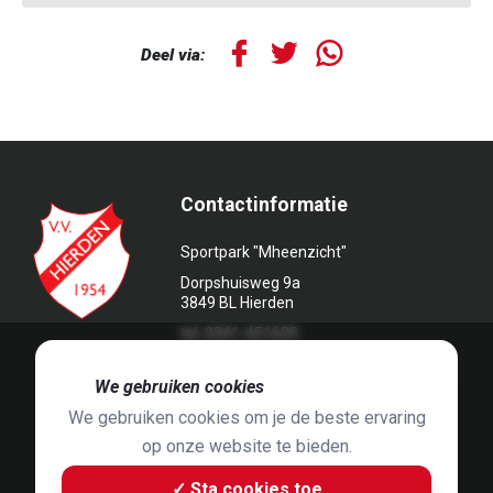
Deel via:
Contactinformatie
Sportpark "Mheenzicht"
Dorpshuisweg 9a
3849 BL Hierden
tel. 0341-451639
🍪
We gebruiken cookies
We gebruiken cookies om je de beste ervaring
op onze website te bieden.
Foto's door
Jaap Hop
& ontwerpen door
Grafyska
✓ Sta cookies toe