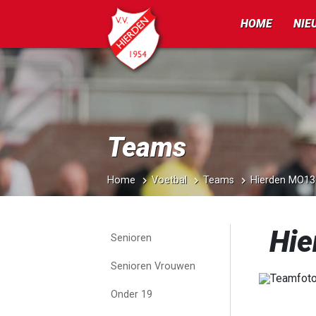
HOME
NIE
Teams
Home
Voetbal
Teams
Hierden MO13
Hie
Senioren
Senioren Vrouwen
Onder 19