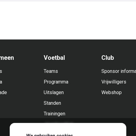
meen
Voetbal
Club
s
Teams
Sponsor informa
a
Programma
Vrijwilligers
ade
Uitslagen
Webshop
Standen
Trainingen
Jeugdvoetbal
🍪
We gebruiken cookies