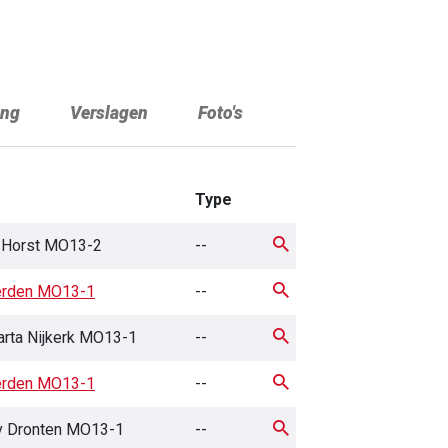
ing
Verslagen
Foto's
Type
 Horst MO13-2
--
erden MO13-1
--
arta Nijkerk MO13-1
--
erden MO13-1
--
v Dronten MO13-1
--