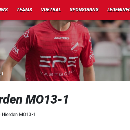
UWS
TEAMS
VOETBAL
SPONSORING
LEDENINF
-1
rden MO13-1