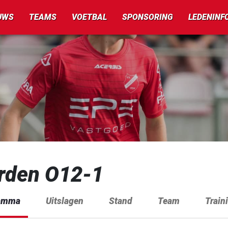
UWS
TEAMS
VOETBAL
SPONSORING
LEDENINF
rden O12-1
amma
Uitslagen
Stand
Team
Train