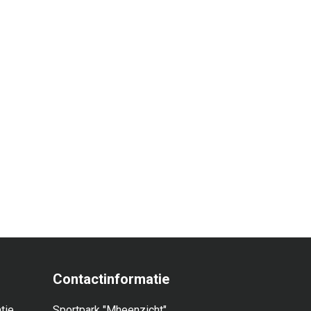
Contactinformatie
tie
Sportpark "Mheenzicht"