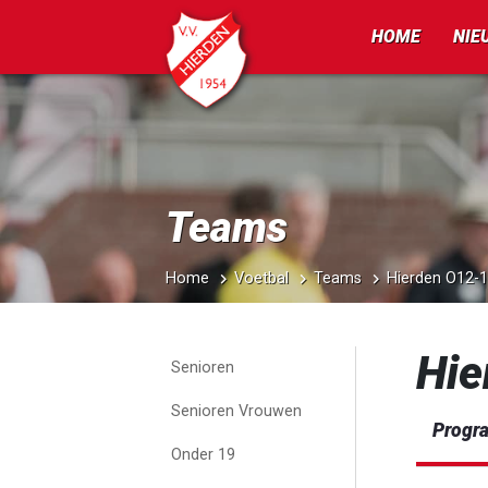
HOME
NIE
Teams
Home
Voetbal
Teams
Hierden O12-1
Hie
Senioren
Senioren Vrouwen
Progr
Onder 19