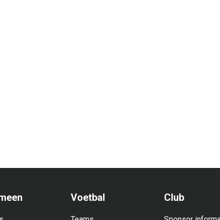
meen
Voetbal
Club
s
Teams
Sponsor informa