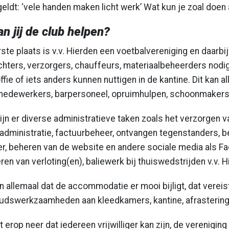
eldt: ‘vele handen maken licht werk’ Wat kun je zoal doen als
n jij de club helpen?
rste plaats is v.v. Hierden een voetbalvereniging en daarbij 
hters, verzorgers, chauffeurs, materiaalbeheerders nodig.
ffie of iets anders kunnen nuttigen in de kantine. Dit kan a
edewerkers, barpersoneel, opruimhulpen, schoonmakers,
ijn er diverse administratieve taken zoals het verzorgen v
dministratie, factuurbeheer, ontvangen tegenstanders, 
, beheren van de website en andere sociale media als Fac
ren van verloting(en), baliewerk bij thuiswedstrijden v.v. H
n allemaal dat de accommodatie er mooi bijligt, dat vereis
udswerkzaamheden aan kleedkamers, kantine, afrastering
 erop neer dat iedereen vrijwilliger kan zijn, de vereniging