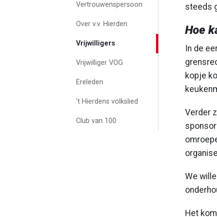
Vertrouwenspersoon
steeds g
Over v.v. Hierden
Hoe ka
Vrijwilligers
In de ee
grensrec
Vrijwilliger VOG
kopje ko
Ereleden
keukenm
't Hierdens volkslied
Verder z
Club van 100
sponsora
omroeper
organise
We wille
onderho
Het komt