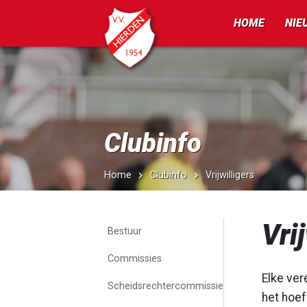
HOME
NIE
Clubinfo
Home
Clubinfo
Vrijwilligers
Vri
Bestuur
Commissies
Elke vere
Scheidsrechtercommissie
het hoef