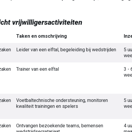
cht vrijwilligersactiviteiten
Taken en omschrijving
Inz
zaken
Leider van een elftal, begeleiding bij wedstrijden
5 uu
we
zaken
Trainer van een elftal
3 - 
we
zaken
Voetbaltechnische ondersteuning, monitoren
5 uu
kwaliteit trainingen en spelers
we
zaken
Ontvangen bezoekende teams, bemensen
4 uu
wedstrijdsecretariaat
maa