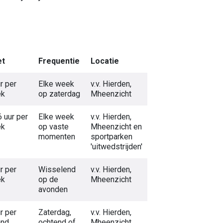
et
Frequentie
Locatie
r per
Elke week
v.v. Hierden,
ek
op zaterdag
Mheenzicht
6 uur per
Elke week
v.v. Hierden,
ek
op vaste
Mheenzicht en
momenten
sportparken
'uitwedstrijden'
r per
Wisselend
v.v. Hierden,
ek
op de
Mheenzicht
avonden
r per
Zaterdag,
v.v. Hierden,
nd
ochtend of
Mheenzicht