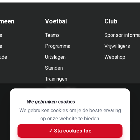
meen
Voetbal
Club
s
Teams
Sponsor informa
a
Programma
Vrijwilligers
ade
Uitslagen
Webshop
Standen
Trainingen
Jeugdvoetbal
🍪
We gebruiken cookies
We gebruiken cookies om je de beste ervaring
op onze website te bieden.
Foto's door
Jaap Hop
& ontwerpen door
Grafyska
✓ Sta cookies toe
Built by
Bluey B.V.
& Jelle de Haan