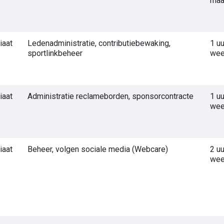
maa
iaat
Ledenadministratie, contributiebewaking,
1 uu
sportlinkbeheer
we
iaat
Administratie reclameborden, sponsorcontracte
1 uu
we
iaat
Beheer, volgen sociale media (Webcare)
2 uu
we