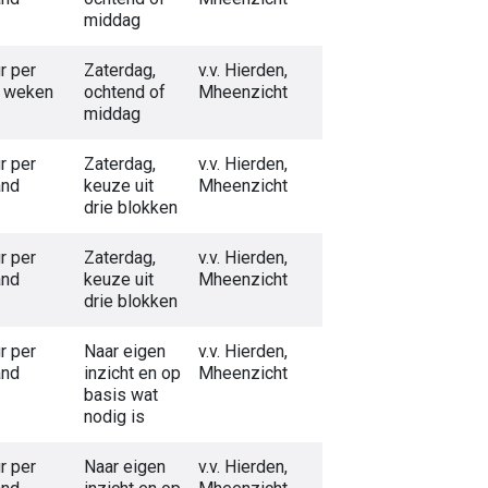
middag
r per
Zaterdag,
v.v. Hierden,
e weken
ochtend of
Mheenzicht
middag
r per
Zaterdag,
v.v. Hierden,
nd
keuze uit
Mheenzicht
drie blokken
r per
Zaterdag,
v.v. Hierden,
nd
keuze uit
Mheenzicht
drie blokken
r per
Naar eigen
v.v. Hierden,
nd
inzicht en op
Mheenzicht
basis wat
nodig is
r per
Naar eigen
v.v. Hierden,