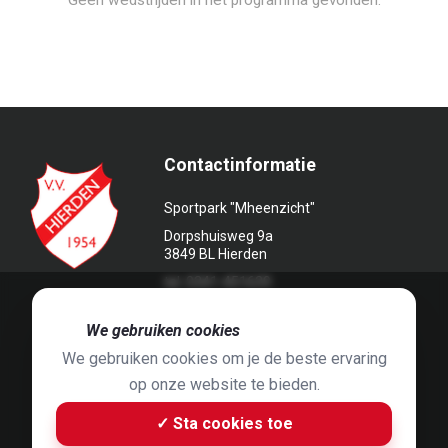
Geen wedstrijden in het programma gevonden.
Contactinformatie
Sportpark "Mheenzicht"
Dorpshuisweg 9a
3849 BL Hierden
tel. 0341-451639
🍪
We gebruiken cookies
We gebruiken cookies om je de beste ervaring
op onze website te bieden.
Foto's door
Jaap Hop
& ontwerpen door
Grafyska
✓ Sta cookies toe