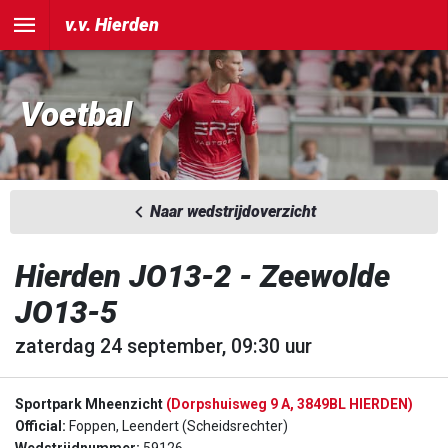
v.v. Hierden
Voetbal
Naar wedstrijdoverzicht
Hierden JO13-2 - Zeewolde
JO13-5
zaterdag 24 september, 09:30 uur
Sportpark Mheenzicht
(Dorpshuisweg 9 A, 3849BL HIERDEN)
Official:
Foppen, Leendert (Scheidsrechter)