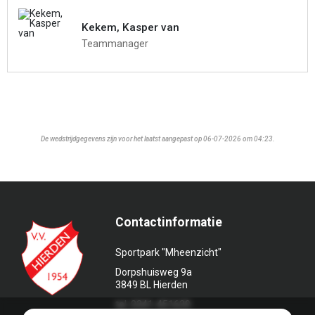
Kekem, Kasper van
Teammanager
De wedstrijdgegevens zijn voor het laatst aangepast op 06-07-2026 om 04:23.
Contactinformatie
Sportpark "Mheenzicht"
Dorpshuisweg 9a
3849 BL Hierden
tel. 0341-451639