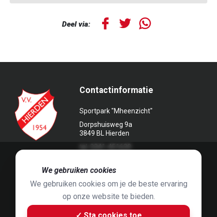
Deel via:
Contactinformatie
Sportpark "Mheenzicht"
Dorpshuisweg 9a
3849 BL Hierden
tel. 0341-451639
🍪
We gebruiken cookies
We gebruiken cookies om je de beste ervaring
op onze website te bieden.
Foto's door
Jaap Hop
& ontwerpen door
Grafyska
✓ Sta cookies toe