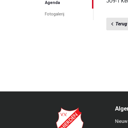
JO9-1 Keu
Agenda
Fotogalerij
Terug
Alge
Nieuw