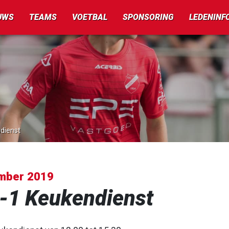
UWS
TEAMS
VOETBAL
SPONSORING
LEDENINF
dienst
mber 2019
-1 Keukendienst