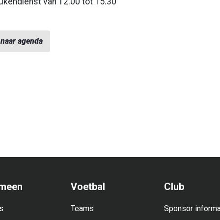
kendienst van 12.00 tot 15.30
 naar agenda
meen
Voetbal
Club
s
Teams
Sponsor informa