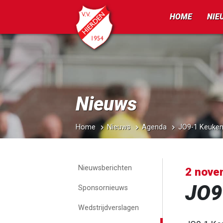
HOME
NIE
Nieuws
Home
Nieuws
Agenda
JO9-1 Keuken
Nieuwsberichten
2 nove
JO9
Sponsornieuws
Wedstrijdverslagen