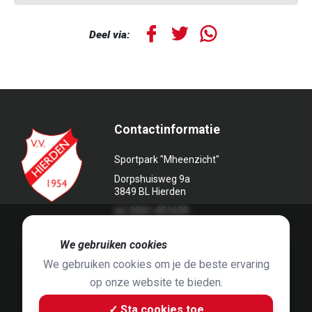
Deel via:
Contactinformatie
Sportpark "Mheenzicht"
Dorpshuisweg 9a
3849 BL Hierden
tel. 0341-451639
🍪
We gebruiken cookies
We gebruiken cookies om je de beste ervaring
op onze website te bieden.
Foto's door
Jaap Hop
& ontwerpen door
Grafyska
✓ Sta cookies toe