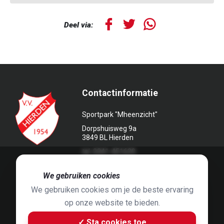
Deel via:
Contactinformatie
Sportpark "Mheenzicht"
Dorpshuisweg 9a
3849 BL Hierden
tel. 0341-451639
🍪
We gebruiken cookies
We gebruiken cookies om je de beste ervaring
op onze website te bieden.
Foto's door
Jaap Hop
& ontwerpen door
Grafyska
✓ Sta cookies toe