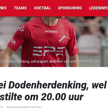
UWS
TEAMS
VOETBAL
SPONSORING
LEDENINF
i Dodenherdenking, wel trainen, moment van stilte om 20.00 uur
ei Dodenherdenking, wel
stilte om 20.00 uur
23 -
NIEUWSBERICHTEN