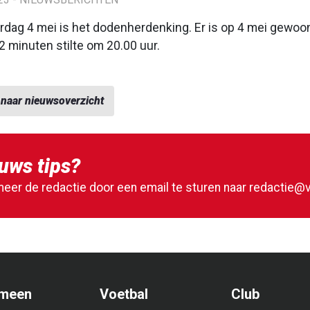
dag 4 mei is het dodenherdenking. Er is op 4 mei gewoon 
2 minuten stilte om 20.00 uur.
 naar nieuwsoverzicht
uws tips?
meer de redactie door een email te sturen naar
redactie@v
meen
Voetbal
Club