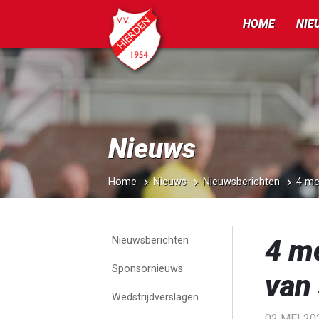
HOME
NIE
Nieuws
Home
Nieuws
Nieuwsberichten
4 me
4 m
Nieuwsberichten
Sponsornieuws
van 
Wedstrijdverslagen
02 MEI 20