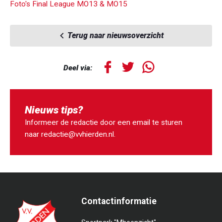
Foto's Final League MO13 & MO15
Terug naar nieuwsoverzicht
Deel via:
Nieuws tips?
Informeer de redactie door een email te sturen
naar
redactie@vvhierden.nl
.
Contactinformatie