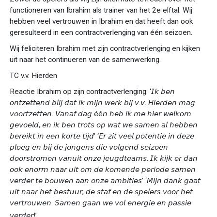
functioneren van Ibrahim als trainer van het 2e elftal. Wij
hebben veel vertrouwen in Ibrahim en dat heeft dan ook
geresulteerd in een contractverlenging van één seizoen.
Wij feliciteren Ibrahim met zijn contractverlenging en kijken
uit naar het continueren van de samenwerking.
TC v.v. Hierden
Reactie Ibrahim op zijn contractverlenging: ‘𝘐𝘬 𝘣𝘦𝘯
𝘰𝘯𝘵𝘻𝘦𝘵𝘵𝘦𝘯𝘥 𝘣𝘭𝘪𝘫 𝘥𝘢𝘵 𝘪𝘬 𝘮𝘪𝘫𝘯 𝘸𝘦𝘳𝘬 𝘣𝘪𝘫 𝘷.𝘷. 𝘏𝘪𝘦𝘳𝘥𝘦𝘯 𝘮𝘢𝘨
𝘷𝘰𝘰𝘳𝘵𝘻𝘦𝘵𝘵𝘦𝘯. 𝘝𝘢𝘯𝘢𝘧 𝘥𝘢𝘨 éé𝘯 𝘩𝘦𝘣 𝘪𝘬 𝘮𝘦 𝘩𝘪𝘦𝘳 𝘸𝘦𝘭𝘬𝘰𝘮
𝘨𝘦𝘷𝘰𝘦𝘭𝘥, 𝘦𝘯 𝘪𝘬 𝘣𝘦𝘯 𝘵𝘳𝘰𝘵𝘴 𝘰𝘱 𝘸𝘢𝘵 𝘸𝘦 𝘴𝘢𝘮𝘦𝘯 𝘢𝘭 𝘩𝘦𝘣𝘣𝘦𝘯
𝘣𝘦𝘳𝘦𝘪𝘬𝘵 𝘪𝘯 𝘦𝘦𝘯 𝘬𝘰𝘳𝘵𝘦 𝘵𝘪𝘫𝘥’ ‘𝘌𝘳 𝘻𝘪𝘵 𝘷𝘦𝘦𝘭 𝘱𝘰𝘵𝘦𝘯𝘵𝘪𝘦 𝘪𝘯 𝘥𝘦𝘻𝘦
𝘱𝘭𝘰𝘦𝘨 𝘦𝘯 𝘣𝘪𝘫 𝘥𝘦 𝘫𝘰𝘯𝘨𝘦𝘯𝘴 𝘥𝘪𝘦 𝘷𝘰𝘭𝘨𝘦𝘯𝘥 𝘴𝘦𝘪𝘻𝘰𝘦𝘯
𝘥𝘰𝘰𝘳𝘴𝘵𝘳𝘰𝘮𝘦𝘯 𝘷𝘢𝘯𝘶𝘪𝘵 𝘰𝘯𝘻𝘦 𝘫𝘦𝘶𝘨𝘥𝘵𝘦𝘢𝘮𝘴. 𝘐𝘬 𝘬𝘪𝘫𝘬 𝘦𝘳 𝘥𝘢𝘯
𝘰𝘰𝘬 𝘦𝘯𝘰𝘳𝘮 𝘯𝘢𝘢𝘳 𝘶𝘪𝘵 𝘰𝘮 𝘥𝘦 𝘬𝘰𝘮𝘦𝘯𝘥𝘦 𝘱𝘦𝘳𝘪𝘰𝘥𝘦 𝘴𝘢𝘮𝘦𝘯
𝘷𝘦𝘳𝘥𝘦𝘳 𝘵𝘦 𝘣𝘰𝘶𝘸𝘦𝘯 𝘢𝘢𝘯 𝘰𝘯𝘻𝘦 𝘢𝘮𝘣𝘪𝘵𝘪𝘦𝘴’ ‘𝘔𝘪𝘫𝘯 𝘥𝘢𝘯𝘬 𝘨𝘢𝘢𝘵
𝘶𝘪𝘵 𝘯𝘢𝘢𝘳 𝘩𝘦𝘵 𝘣𝘦𝘴𝘵𝘶𝘶𝘳, 𝘥𝘦 𝘴𝘵𝘢𝘧 𝘦𝘯 𝘥𝘦 𝘴𝘱𝘦𝘭𝘦𝘳𝘴 𝘷𝘰𝘰𝘳 𝘩𝘦𝘵
𝘷𝘦𝘳𝘵𝘳𝘰𝘶𝘸𝘦𝘯. 𝘚𝘢𝘮𝘦𝘯 𝘨𝘢𝘢𝘯 𝘸𝘦 𝘷𝘰𝘭 𝘦𝘯𝘦𝘳𝘨𝘪𝘦 𝘦𝘯 𝘱𝘢𝘴𝘴𝘪𝘦
𝘷𝘦𝘳𝘥𝘦𝘳!’