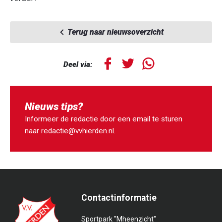
Terug naar nieuwsoverzicht
Deel via:
Nieuws tips?
Informeer de redactie door een email te sturen
naar
redactie@vvhierden.nl
.
Contactinformatie
Sportpark "Mheenzicht"