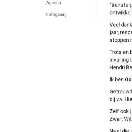
Agenda
“transfer
ontwikkel
Fotogalerij
Veel dank
jaar, res
stoppen m
Trots en 
invulling
Hendri Be
Ik ben
Go
Getrouwd 
bij v.v. Hi
Zelf ook 
Zwart Wit
Na al die