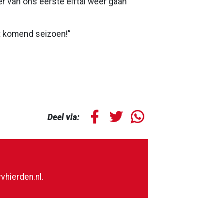
r van ons eerste elftal weer gaan
t komend seizoen!”
Deel via:
vhierden.nl
.