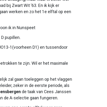
d bij Zwart Wit ’63. En ik kijk er
aan werken en zo het 1e elftal op een
woon ik in Nunspeet
 D pupillen.
n JO13-1(voorheen D1) en tussendoor
 betrokken te zijn. Wil er het maximale
lijk zal gaan toeleggen op het vlaggen
leider, zeker in de eerste periode, als
Hensbergen
de taak van Cees Janssen
an de A-selectie gaan fungeren.