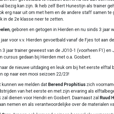
l bezig kan zijn. Ik heb zelf Bert Hunestijn als trainer geha
k erg naar uit om met hem en de andere staff samen te g
k in de 2e klasse neer te zetten.
eelen
, geboren en getogen in Hierden en nu sinds 3 jaar 
 jaar voor v.v. Hierden gevoetbald vanaf de Fjes tot aan de
 3 jaar trainer geweest van de JO10-1 (voorheen F1) e
en cursus gedaan bij Hierden met o.a. Gosbert.
t naar de nieuwe uitdaging en leuk om bij het eerste elftal
en op naar een mooi seizoen 22/23!
t kunnen we melden dat
Berend Prophitius
zich voorname
strijden van het eerste en met zijn ervaring als elftalbege
 zal dienen voor Hendri en Gosbert. Daarnaast zal
Ruud 
aan nemen en als verantwoordelijke over de materialen v