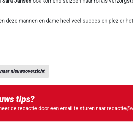
l
Sara Jansen
ook komend seizoen haar rol als verzorgste
en deze mannen en dame heel veel succes en plezier he
 naar nieuwsoverzicht
uws tips?
meer de redactie door een email te sturen naar
redactie@v