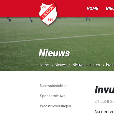
HOME
NIE
Nieuws
Home
Nieuws
Nieuwsberichten
Invul
Invu
Nieuwsberichten
Sponsornieuws
21 JUNI 2
Wedstrijdverslagen
Na een vo