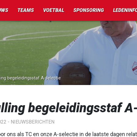
UWS
TEAMS
VOETBAL
SPONSORING
LEDENINF
ling begeleidingsstaf A-selectie
lling begeleidingsstaf A
022 -
NIEUWSBERICHTEN
or ons als TC en onze A-selectie in de laatste dagen relati