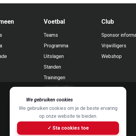
meen
Voetbal
Club
s
Teams
Sponsor informa
a
Programma
Vrijwilligers
ade
Uitslagen
Webshop
Standen
Trainingen
Jeugdvoetbal
🍪
We gebruiken cookies
We gebruiken cookies om je de beste ervaring
op onze website te bieden.
Foto's door
Jaap Hop
& ontwerpen door
Grafyska
✓ Sta cookies toe
Built by
Bluey B.V.
& Jelle de Haan