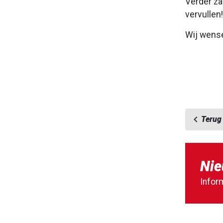
Verder za
vervullen!
Wij wens
Terug
Nie
Infor