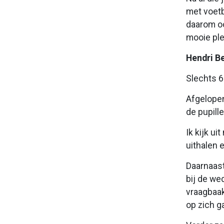
met voetba
daarom oo
mooie ple
Hendri B
Slechts 6
Afgelopen
de pupill
Ik kijk ui
uithalen 
Daarnaas
bij de wed
vraagbaak
op zich g