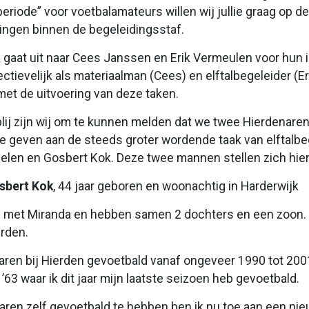
periode” voor voetbalamateurs willen wij jullie graag op 
ingen binnen de begeleidingsstaf.
 gaat uit naar Cees Janssen en Erik Vermeulen voor hun in
pectievelijk als materiaalman (Cees) en elftalbegeleider (E
et de uitvoering van deze taken.
blij zijn wij om te kunnen melden dat we twee Hierdena
 te geven aan de steeds groter wordende taak van elftal
elen en Gosbert Kok. Deze twee mannen stellen zich hier
sbert Kok
, 44 jaar geboren en woonachtig in Harderwijk
met Miranda en hebben samen 2 dochters en een zoon. V
erden.
jaren bij Hierden gevoetbald vanaf ongeveer 1990 tot 200
 ’63 waar ik dit jaar mijn laatste seizoen heb gevoetbald.
 jaren zelf gevoetbald te hebben ben ik nu toe aan een nie