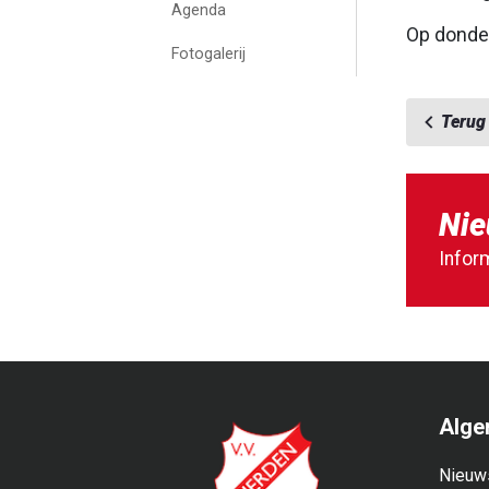
Agenda
Op donder
Fotogalerij
Terug
Nie
Infor
Alge
Nieuw