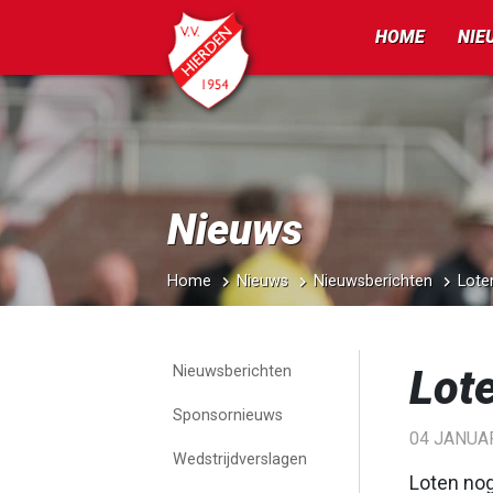
HOME
NIE
Nieuws
Home
Nieuws
Nieuwsberichten
Loten
Lote
Nieuwsberichten
Sponsornieuws
04 JANUAR
Wedstrijdverslagen
Loten nog