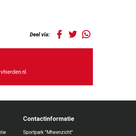
Deel via:
vhierden.nl
.
Contactinformatie
tie
Sportpark "Mheenzicht"