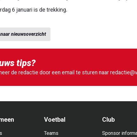
dag 6 januari is de trekking.
 naar nieuwsoverzicht
uws tips?
meer de redactie door een email te sturen naar
redactie@v
meen
Voetbal
Club
s
Teams
Sponsor informa