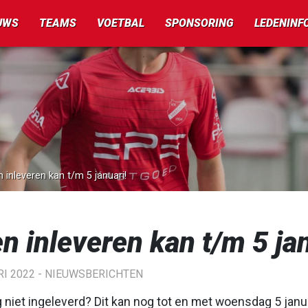
UWS
TEAMS
VOETBAL
SPONSORING
LEDENINF
 inleveren kan t/m 5 januari!
n inleveren kan t/m 5 jan
I 2022 -
NIEUWSBERICHTEN
 niet ingeleverd? Dit kan nog tot en met woensdag 5 janua