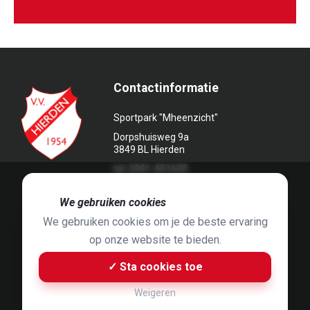
Contactinformatie
Sportpark "Mheenzicht"
Dorpshuisweg 9a
3849 BL Hierden
tel. 0341-451639
🍪
We gebruiken cookies
We gebruiken cookies om je de beste ervaring
op onze website te bieden.
Foto's door
Jaap Hop
& ontwerpen door
Grafyska
✓ Sta cookies toe
Built by
Bluey B.V.
& Jelle de Haan
Weigeren