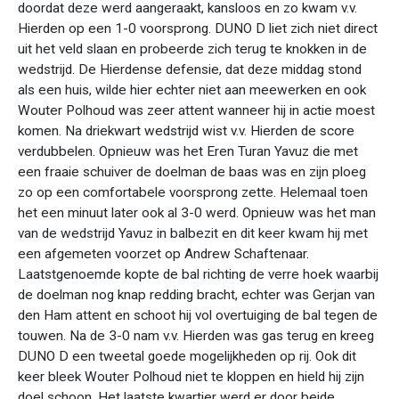
doordat deze werd aangeraakt, kansloos en zo kwam v.v.
Hierden op een 1-0 voorsprong. DUNO D liet zich niet direct
uit het veld slaan en probeerde zich terug te knokken in de
wedstrijd. De Hierdense defensie, dat deze middag stond
als een huis, wilde hier echter niet aan meewerken en ook
Wouter Polhoud was zeer attent wanneer hij in actie moest
komen. Na driekwart wedstrijd wist v.v. Hierden de score
verdubbelen. Opnieuw was het Eren Turan Yavuz die met
een fraaie schuiver de doelman de baas was en zijn ploeg
zo op een comfortabele voorsprong zette. Helemaal toen
het een minuut later ook al 3-0 werd. Opnieuw was het man
van de wedstrijd Yavuz in balbezit en dit keer kwam hij met
een afgemeten voorzet op Andrew Schaftenaar.
Laatstgenoemde kopte de bal richting de verre hoek waarbij
de doelman nog knap redding bracht, echter was Gerjan van
den Ham attent en schoot hij vol overtuiging de bal tegen de
touwen. Na de 3-0 nam v.v. Hierden was gas terug en kreeg
DUNO D een tweetal goede mogelijkheden op rij. Ook dit
keer bleek Wouter Polhoud niet te kloppen en hield hij zijn
doel schoon. Het laatste kwartier werd er door beide