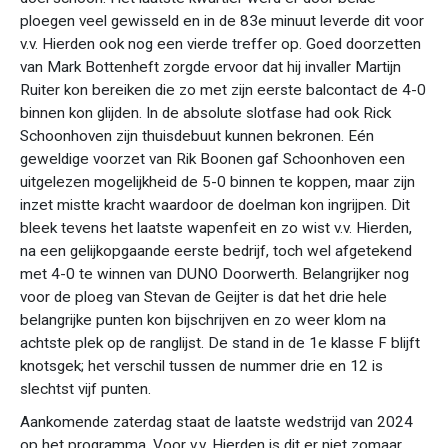
ploegen veel gewisseld en in de 83e minuut leverde dit voor
v.v. Hierden ook nog een vierde treffer op. Goed doorzetten
van Mark Bottenheft zorgde ervoor dat hij invaller Martijn
Ruiter kon bereiken die zo met zijn eerste balcontact de 4-0
binnen kon glijden. In de absolute slotfase had ook Rick
Schoonhoven zijn thuisdebuut kunnen bekronen. Eén
geweldige voorzet van Rik Boonen gaf Schoonhoven een
uitgelezen mogelijkheid de 5-0 binnen te koppen, maar zijn
inzet mistte kracht waardoor de doelman kon ingrijpen. Dit
bleek tevens het laatste wapenfeit en zo wist v.v. Hierden,
na een gelijkopgaande eerste bedrijf, toch wel afgetekend
met 4-0 te winnen van DUNO Doorwerth. Belangrijker nog
voor de ploeg van Stevan de Geijter is dat het drie hele
belangrijke punten kon bijschrijven en zo weer klom na
achtste plek op de ranglijst. De stand in de 1e klasse F blijft
knotsgek; het verschil tussen de nummer drie en 12 is
slechtst vijf punten.
Aankomende zaterdag staat de laatste wedstrijd van 2024
op het programma. Voor v.v. Hierden is dit er niet zomaar