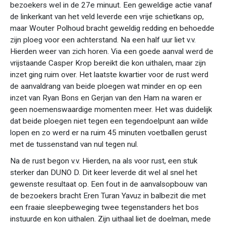
bezoekers wel in de 27e minuut. Een geweldige actie vanaf
de linkerkant van het veld leverde een vrije schietkans op,
maar Wouter Polhoud bracht geweldig redding en behoedde
zijn ploeg voor een achterstand. Na een half uur liet v.v.
Hierden weer van zich horen. Via een goede aanval werd de
vrijstaande Casper Krop bereikt die kon uithalen, maar zijn
inzet ging ruim over. Het laatste kwartier voor de rust werd
de aanvaldrang van beide ploegen wat minder en op een
inzet van Ryan Bons en Gerjan van den Ham na waren er
geen noemenswaardige momenten meer. Het was duidelijk
dat beide ploegen niet tegen een tegendoelpunt aan wilde
lopen en zo werd er na ruim 45 minuten voetballen gerust
met de tussenstand van nul tegen nul.
Na de rust begon v.v. Hierden, na als voor rust, een stuk
sterker dan DUNO D. Dit keer leverde dit wel al snel het
gewenste resultaat op. Een fout in de aanvalsopbouw van
de bezoekers bracht Eren Turan Yavuz in balbezit die met
een fraaie sleepbeweging twee tegenstanders het bos
instuurde en kon uithalen. Zijn uithaal liet de doelman, mede