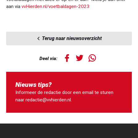
aan via
vvHierden.nl/voetbaldagen-2023
Terug naar nieuwsoverzicht
Deel via:
Nieuws tips?
Informeer de redactie door een email te sturen
naar
redactie@vvhierden.nl
.