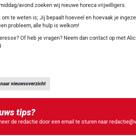
iddag/avond zoeken wij nieuwe horeca vrijwilligers.
k om te weten is; Jij bepaalt hoeveel en hoevaak je ingezet
en probleem, alle hulp is welkom!
nteresse? Of heb je vragen? Neem dan contact op met Alic
4
 naar nieuwsoverzicht
uws tips?
meer de redactie door een email te sturen naar
redactie@v