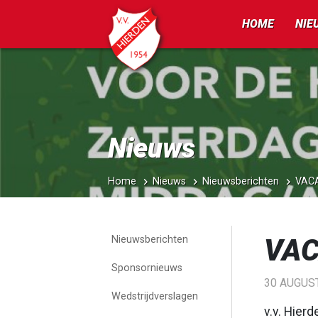
HOME
NIE
Nieuws
Home
Nieuws
Nieuwsberichten
VACA
VAC
Nieuwsberichten
Sponsornieuws
30 AUGUS
Wedstrijdverslagen
v.v. Hier