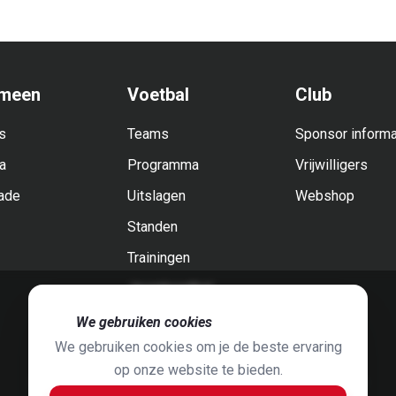
meen
Voetbal
Club
s
Teams
Sponsor informa
a
Programma
Vrijwilligers
ade
Uitslagen
Webshop
Standen
Trainingen
Jeugdvoetbal
🍪
We gebruiken cookies
We gebruiken cookies om je de beste ervaring
op onze website te bieden.
Foto's door
Jaap Hop
& ontwerpen door
Grafyska