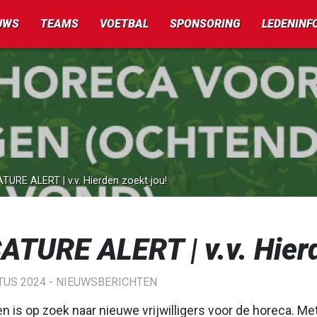
UWS
TEAMS
VOETBAL
SPONSORING
LEDENINF
TURE ALERT | v.v. Hierden zoekt jou!
ATURE ALERT | v.v. Hierd
TUS 2024 -
NIEUWSBERICHTEN
den is op zoek naar nieuwe vrijwilligers voor de horeca. M