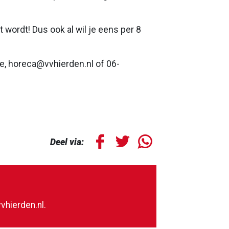
 wordt! Dus ook al wil je eens per 8
e,
horeca@vvhierden.nl
of 06-
Deel via:
vhierden.nl
.