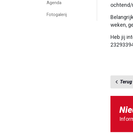
Agenda
ochtend/m
Fotogalerij
Belangrij
weken, ge
Heb jij i
2329339
Terug
Nie
Infor