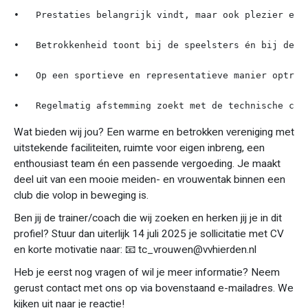
•   Prestaties belangrijk vindt, maar ook plezier en t
•   Betrokkenheid toont bij de speelsters én bij de ve
•   Op een sportieve en representatieve manier optreed
•   Regelmatig afstemming zoekt met de technische com
Wat bieden wij jou? Een warme en betrokken vereniging met
uitstekende faciliteiten, ruimte voor eigen inbreng, een
enthousiast team én een passende vergoeding. Je maakt
deel uit van een mooie meiden- en vrouwentak binnen een
club die volop in beweging is.
Ben jij de trainer/coach die wij zoeken en herken jij je in dit
profiel? Stuur dan uiterlijk 14 juli 2025 je sollicitatie met CV
en korte motivatie naar: 📧
tc_vrouwen@vvhierden.nl
Heb je eerst nog vragen of wil je meer informatie? Neem
gerust contact met ons op via bovenstaand e-mailadres. We
kijken uit naar je reactie!