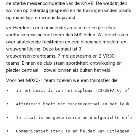
de sterke meidencompetitie van de KNVB. De wedstrijden
worden op zaterdag gespeeld en de trainingen vinden plaats
op maandag- en woensdagavond.
v.v. Hierden is een bruisende, ambitieuze en gezellige
voetbalvereniging met meer dan 800 leden. Wij beschikken
over uitstekende faciliteiten en een bloeiende meiden- en
vrouwenafdeling. Deze bestaat uit 3
vrouwenseniorenteams, 7 meisjesteams en 2 VR30+
teams. Binnen de club staan sportiviteit, ontwikkeling én
plezier centraal – zowel binnen als buiten het veld.
Voor het MO20-1 team zoeken we een train(st)er die:
•   In het bezit is van het diploma TC3/UEFA C, of ber
•   Affiniteit heeft met meidenvoetbal en het leuk vi
•   In staat is om gevarieerde en doelgerichte oefens
•   Communicatief sterk is en helder kan uitleggen wa