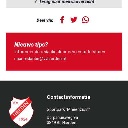
Terug naar nieuwsoverzicht
Deel via:
Nieuws tips?
Informeer de redactie door een email te sturen
naar
redactie@vvhierden.nl
.
Contactinformatie
Sportpark "Mheenzicht"
Dorpshuisweg 9a
3849 BL Hierden