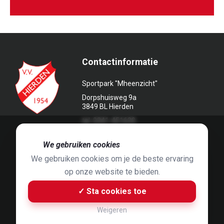
Contactinformatie
Sportpark "Mheenzicht"
Dorpshuisweg 9a
3849 BL Hierden
tel. 0341-451639
🍪
We gebruiken cookies
We gebruiken cookies om je de beste ervaring
op onze website te bieden.
Foto's door
Jaap Hop
& ontwerpen door
Grafyska
✓ Sta cookies toe
Built by
Bluey B.V.
& Jelle de Haan
Weigeren