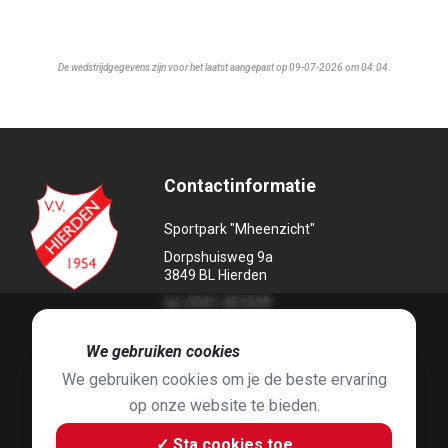
De wedstrijdgegevens zijn voor het laatst aangepast op 09-07-2026 om 04:04.
Contactinformatie
Sportpark "Mheenzicht"
Dorpshuisweg 9a
3849 BL Hierden
tel. 0341-451639
🍪
We gebruiken cookies
We gebruiken cookies om je de beste ervaring
op onze website te bieden.
Foto's door
Jaap Hop
& ontwerpen door
Grafyska
✓ Sta cookies toe