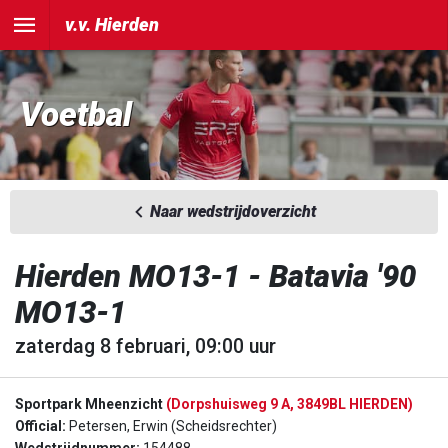
v.v. Hierden
Voetbal
Naar wedstrijdoverzicht
Hierden MO13-1 - Batavia '90
MO13-1
zaterdag 8 februari, 09:00 uur
Sportpark Mheenzicht
(Dorpshuisweg 9 A, 3849BL HIERDEN)
Official:
Petersen, Erwin (Scheidsrechter)