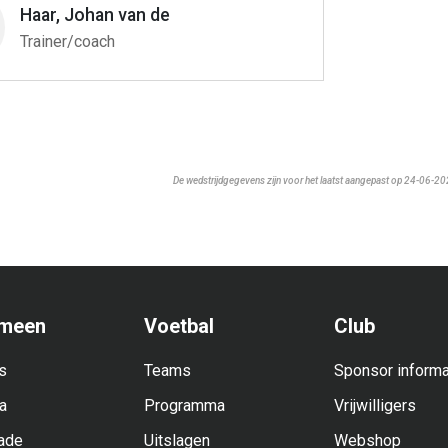
Haar, Johan van de
Trainer/coach
De wedstrijdgegevens zijn voor het laatst aangepast op 24-06-2
meen
Voetbal
Club
s
Teams
Sponsor informa
a
Programma
Vrijwilligers
ade
Uitslagen
Webshop