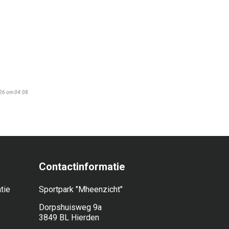
026 om 04:08.
Contactinformatie
tie
Sportpark "Mheenzicht"
Dorpshuisweg 9a
3849 BL Hierden