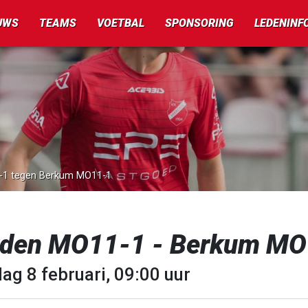
UWS
TEAMS
VOETBAL
SPONSORING
LEDENINF
1-1 tegen Berkum MO11-1
rden MO11-1 - Berkum M
ag 8 februari, 09:00 uur