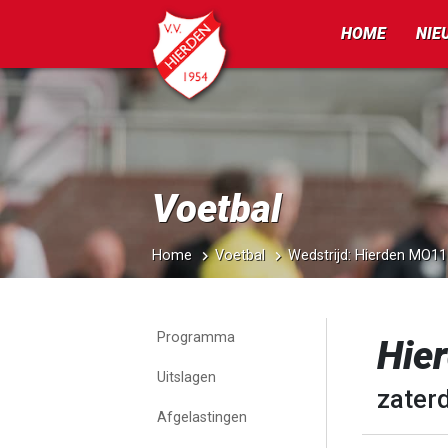
HOME
NIE
Voetbal
Home
Voetbal
Wedstrijd: Hierden MO1
Programma
Hie
Uitslagen
zaterd
Afgelastingen