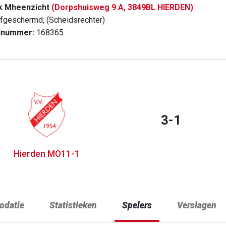
k Mheenzicht
(Dorpshuisweg 9 A, 3849BL HIERDEN)
fgeschermd, (Scheidsrechter)
dnummer:
168365
3-1
Hierden MO11-1
datie
Statistieken
Spelers
Verslagen