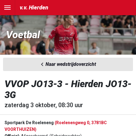
v.v. Hierden
Voetbal
Naar wedstrijdoverzicht
VVOP JO13-3 - Hierden JO13-
3G
zaterdag 3 oktober, 08:30 uur
Sportpark De Roeleneng
(Roelenengweg 0, 3781BC
VOORTHUIZEN)