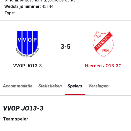
Official:
Afgeschermd, (Scheidsrechter)
Wedstrijdnummer:
45144
Type:
--
3-5
VVOP JO13-3
Hierden JO13-3G
Accommodatie
Statistieken
Spelers
Verslagen
VVOP JO13-3
Teamspeler