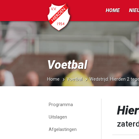
HOME
NIE
Voetbal
Home
Voetbal
Wedstrijd: Hierden 2 teg
Programma
Hier
Uitslagen
zater
Afgelastingen