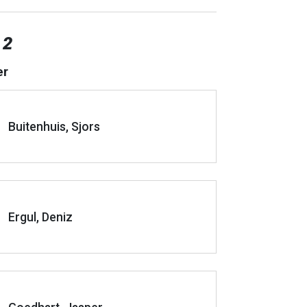
 2
er
Buitenhuis, Sjors
Ergul, Deniz