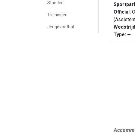
Standen
Sportpar
Official:
O
Trainingen
(Assisten
Wedstrij
Jeugdvoetbal
Type:
--
Accommo