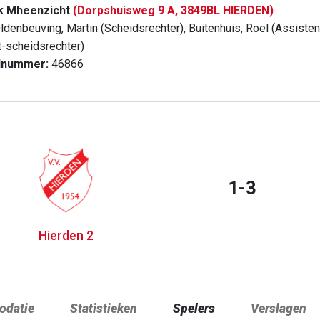
k Mheenzicht
(Dorpshuisweg 9 A, 3849BL HIERDEN)
ldenbeuving, Martin (Scheidsrechter), Buitenhuis, Roel (Assiste
t-scheidsrechter)
dnummer:
46866
1-3
Hierden 2
datie
Statistieken
Spelers
Verslagen