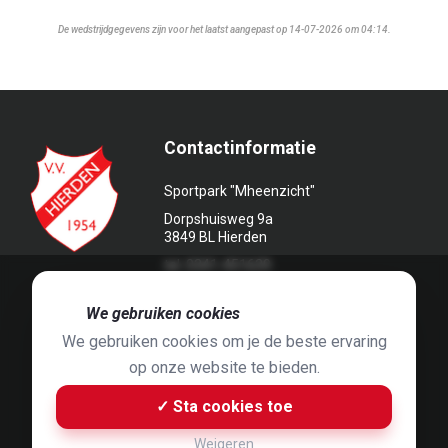
De wedstrijdgegevens zijn voor het laatst aangepast op 14-07-2026 om 04:14.
Contactinformatie
Sportpark "Mheenzicht"
Dorpshuisweg 9a
3849 BL Hierden
tel. 0341-451639
🍪
We gebruiken cookies
We gebruiken cookies om je de beste ervaring
op onze website te bieden.
Foto's door
Jaap Hop
& ontwerpen door
Grafyska
✓ Sta cookies toe
Built by
Bluey B.V.
& Jelle de Haan
Weigeren