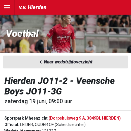
v.v. Hierden
Voetbal
Naar wedstrijdoverzicht
Hierden JO11-2 - Veensche
Boys JO11-3G
zaterdag 19 juni, 09:00 uur
Sportpark Mheenzicht
(Dorpshuisweg 9 A, 3849BL HIERDEN)
Official:
LEIDER, OUDER OF (Scheidsrechter)