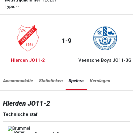
Wedstrijdnummer:
126237
Type:
--
1-9
Hierden JO11-2
Veensche Boys JO11-3G
Accommodatie
Statistieken
Spelers
Verslagen
Hierden JO11-2
Technische staf