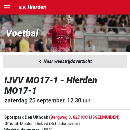
v.v. Hierden
Voetbal
Naar wedstrijdoverzicht
IJVV MO17-1 - Hierden
MO17-1
zaterdag 25 september, 12:30 uur
Sportpark Den Uithoek
(Bergweg 3, 8271CC IJSSELMUIDEN)
Official:
Meulen, Dick vd (Scheidsrechter)