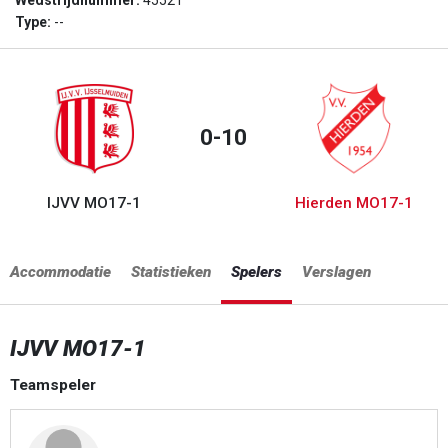
Wedstrijdnummer:
45521
Type:
--
0-10
IJVV MO17-1
Hierden MO17-1
Accommodatie
Statistieken
Spelers
Verslagen
IJVV MO17-1
Teamspeler