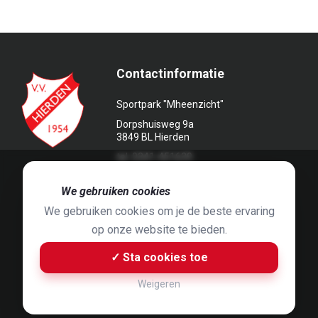
Contactinformatie
Sportpark "Mheenzicht"
Dorpshuisweg 9a
3849 BL Hierden
tel. 0341-451639
🍪
We gebruiken cookies
We gebruiken cookies om je de beste ervaring
op onze website te bieden.
Foto's door
Jaap Hop
& ontwerpen door
Grafyska
✓ Sta cookies toe
Built by
Bluey B.V.
& Jelle de Haan
Weigeren