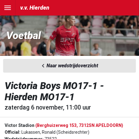
v.v. Hierden
Voetbal
Naar wedstrijdoverzicht
Victoria Boys MO17-1 -
Hierden MO17-1
zaterdag 6 november, 11:00 uur
Victor Stadion
(Berghuizerweg 153, 7312SN APELDOORN)
Official:
Lukassen, Ronald (Scheidsrechter)