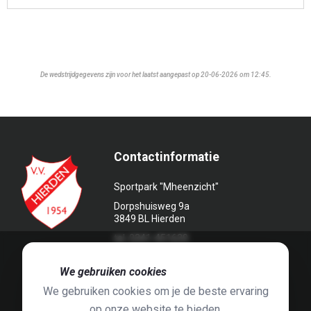
De wedstrijdgegevens zijn voor het laatst aangepast op 20-06-2026 om 12:45.
Contactinformatie
Sportpark "Mheenzicht"
Dorpshuisweg 9a
3849 BL Hierden
tel. 0341-451639
🍪
We gebruiken cookies
We gebruiken cookies om je de beste ervaring
op onze website te bieden.