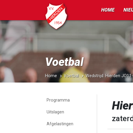
HOME
NIE
Voetbal
Home
Voetbal
Wedstrijd: Hierden JO11
Programma
Hie
Uitslagen
zater
Afgelastingen