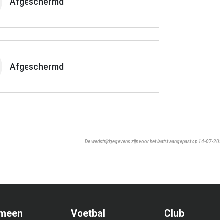
Afgeschermd
Afgeschermd
De wedstrijdgegevens zijn voor het laatst aangepast op 14-07-2
meen
Voetbal
Club