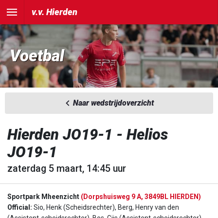
v.v. Hierden
Voetbal
Naar wedstrijdoverzicht
Hierden JO19-1 - Helios
JO19-1
zaterdag 5 maart, 14:45 uur
Sportpark Mheenzicht
(Dorpshuisweg 9 A, 3849BL HIERDEN)
Official:
Sio, Henk (Scheidsrechter), Berg, Henry van den