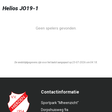
Helios JO19-1
Geen spelers gevonden.
De wedstrijdgegevens zijn voor het laatst aangepast op 23-07-2026 om 04:18.
Contactinformatie
Sportpark "Mheenzicht"
Dorpshuisweg 9a