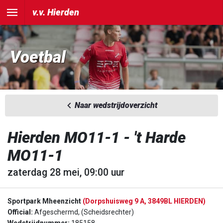
v.v. Hierden
Voetbal
Naar wedstrijdoverzicht
Hierden MO11-1 - 't Harde
MO11-1
zaterdag 28 mei, 09:00 uur
Sportpark Mheenzicht
(Dorpshuisweg 9 A, 3849BL HIERDEN)
Official:
Afgeschermd, (Scheidsrechter)