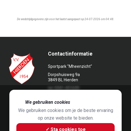
De wedstrijdgegevens zijn voor het laatst aangepast op 24-07-2026 om 04:48.
Contactinformatie
Sportpark "Mheenzicht"
Dorpshuisweg 9a
3849 BL Hierden
tel. 0341-451639
🍪
We gebruiken cookies
We gebruiken cookies om je de beste ervaring
op onze website te bieden.
Foto's door
Jaap Hop
& ontwerpen door
Grafyska
✓ Sta cookies toe