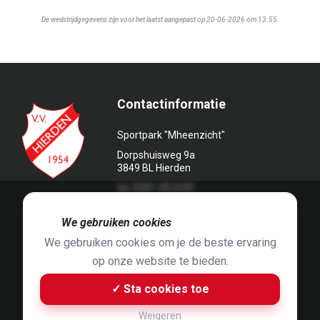
De wedstrijdgegevens zijn voor het laatst aangepast op 20-06-2026 om 13:55.
Contactinformatie
Sportpark "Mheenzicht"
Dorpshuisweg 9a
3849 BL Hierden
tel. 0341-451639
🍪
We gebruiken cookies
We gebruiken cookies om je de beste ervaring
op onze website te bieden.
Foto's door
Jaap Hop
& ontwerpen door
Grafyska
✓ Sta cookies toe
Built by
Bluey B.V.
& Jelle de Haan
Weigeren