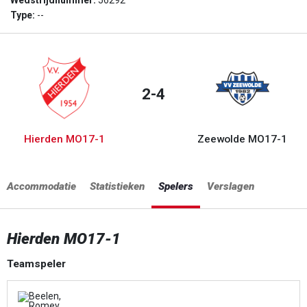
Wedstrijdnummer:
56292
Type:
--
2-4
Hierden MO17-1
Zeewolde MO17-1
Accommodatie
Statistieken
Spelers
Verslagen
Hierden MO17-1
Teamspeler