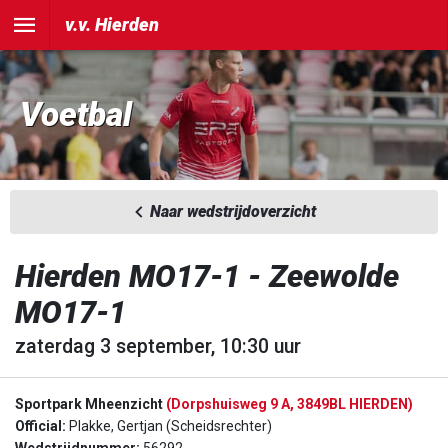
v.v. Hierden
Voetbal
Naar wedstrijdoverzicht
Hierden MO17-1 - Zeewolde
MO17-1
zaterdag 3 september, 10:30 uur
Sportpark Mheenzicht
(Dorpshuisweg 9 A, 3849BL HIERDEN)
Official:
Plakke, Gertjan (Scheidsrechter)