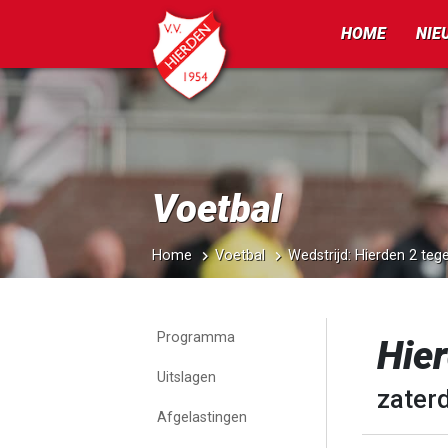
HOME
NIE
Voetbal
Home
Voetbal
Wedstrijd: Hierden 2 te
Programma
Hier
Uitslagen
zater
Afgelastingen