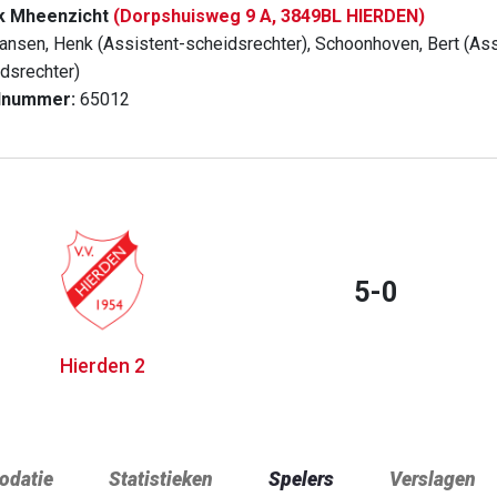
k Mheenzicht
(Dorpshuisweg 9 A, 3849BL HIERDEN)
ansen, Henk (Assistent-scheidsrechter), Schoonhoven, Bert (Assi
idsrechter)
dnummer:
65012
5-0
Hierden 2
datie
Statistieken
Spelers
Verslagen