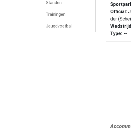
Standen
Sportpar
Official:
J
Trainingen
der (Sche
Wedstrij
Jeugdvoetbal
Type:
--
Accommo