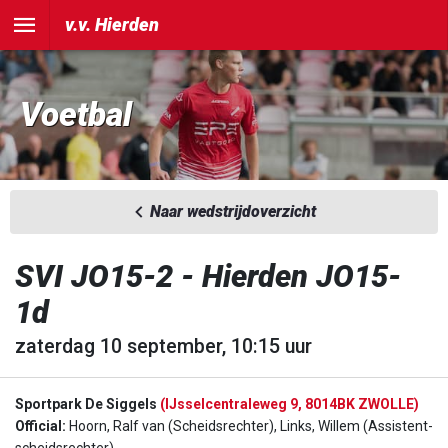
v.v. Hierden
Voetbal
Naar wedstrijdoverzicht
SVI JO15-2 - Hierden JO15-
1d
zaterdag 10 september, 10:15 uur
Sportpark De Siggels
(IJsselcentraleweg 9, 8014BK ZWOLLE)
Official:
Hoorn, Ralf van (Scheidsrechter), Links, Willem (Assistent-