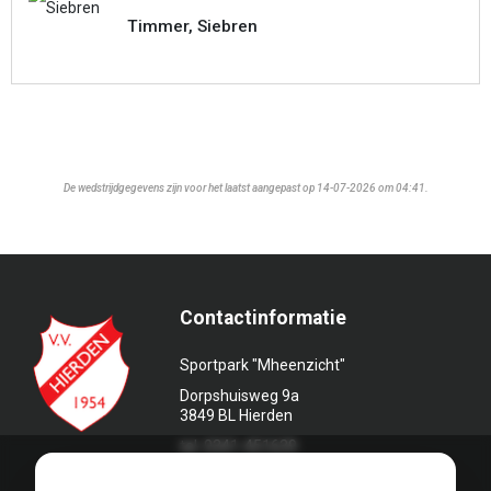
Timmer, Siebren
De wedstrijdgegevens zijn voor het laatst aangepast op 14-07-2026 om 04:41.
Contactinformatie
Sportpark "Mheenzicht"
Dorpshuisweg 9a
3849 BL Hierden
tel. 0341-451639