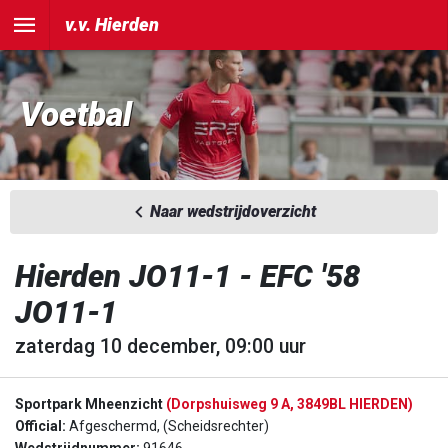
v.v. Hierden
Voetbal
Naar wedstrijdoverzicht
Hierden JO11-1 - EFC '58
JO11-1
zaterdag 10 december, 09:00 uur
Sportpark Mheenzicht
(Dorpshuisweg 9 A, 3849BL HIERDEN)
Official:
Afgeschermd, (Scheidsrechter)