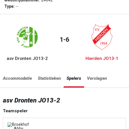
Wedstrijdnummer:
24642
Type:
--
1-6
asv Dronten JO13-2
Hierden JO13-1
Accommodatie
Statistieken
Spelers
Verslagen
asv Dronten JO13-2
Teamspeler