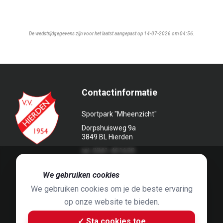
De wedstrijdgegevens zijn voor het laatst aangepast op 14-07-2026 om 04:56.
Contactinformatie
Sportpark "Mheenzicht"
Dorpshuisweg 9a
3849 BL Hierden
tel. 0341-451639
🍪
We gebruiken cookies
We gebruiken cookies om je de beste ervaring
op onze website te bieden.
Foto's door
Jaap Hop
& ontwerpen door
Grafyska
✓ Sta cookies toe