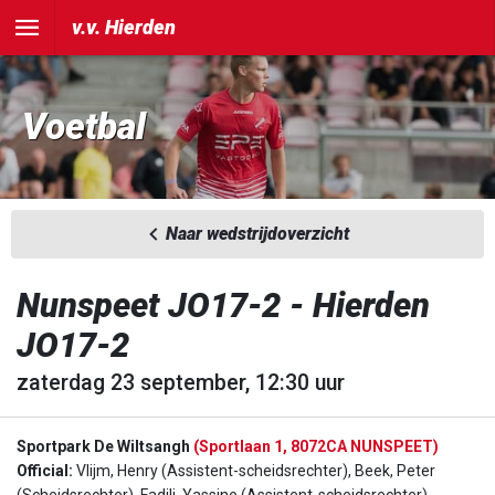
v.v. Hierden
Voetbal
Naar wedstrijdoverzicht
Nunspeet JO17-2 - Hierden
JO17-2
zaterdag 23 september, 12:30 uur
Sportpark De Wiltsangh
(Sportlaan 1, 8072CA NUNSPEET)
Official:
Vlijm, Henry (Assistent-scheidsrechter), Beek, Peter