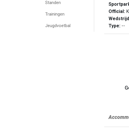
Standen
Sportpar
Official:
K
Trainingen
Wedstrij
Type:
--
Jeugdvoetbal
G
Accommo