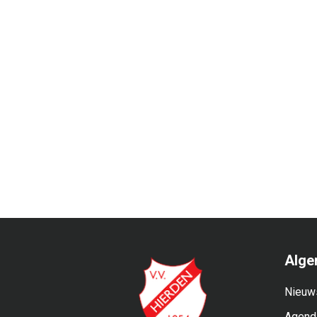
Alge
Nieuw
Agend