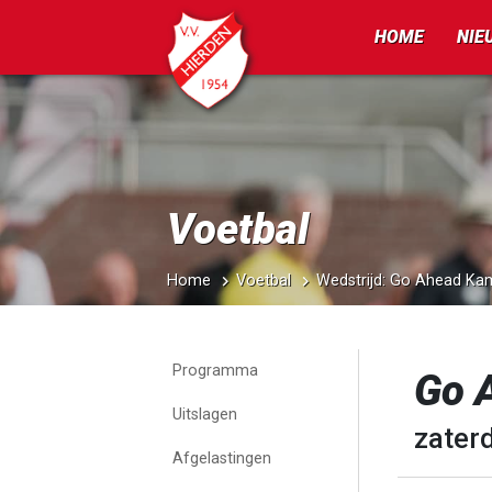
HOME
NIE
Voetbal
Home
Voetbal
Wedstrijd: Go Ahead K
Programma
Go 
Uitslagen
zater
Afgelastingen