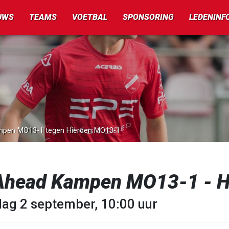
UWS
TEAMS
VOETBAL
SPONSORING
LEDENINF
ampen MO13-1 tegen Hierden MO13-1
Ahead Kampen MO13-1 - H
dag 2 september, 10:00 uur