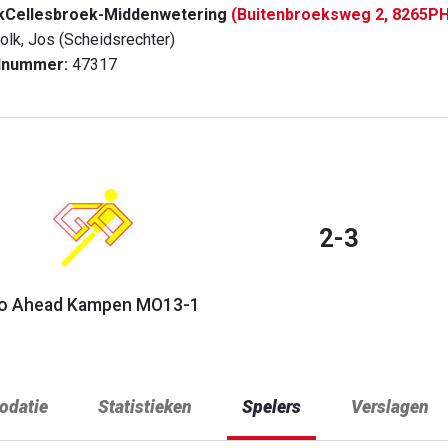
kCellesbroek-Middenwetering
(Buitenbroeksweg 2, 8265P
olk, Jos (Scheidsrechter)
dnummer:
47317
2-3
o Ahead Kampen MO13-1
datie
Statistieken
Spelers
Verslagen