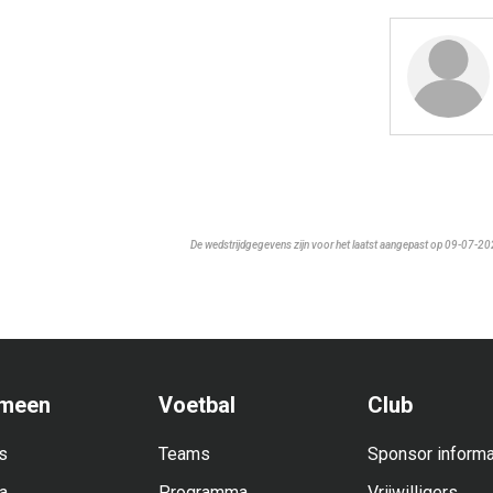
De wedstrijdgegevens zijn voor het laatst aangepast op 09-07-2
meen
Voetbal
Club
s
Teams
Sponsor informa
a
Programma
Vrijwilligers