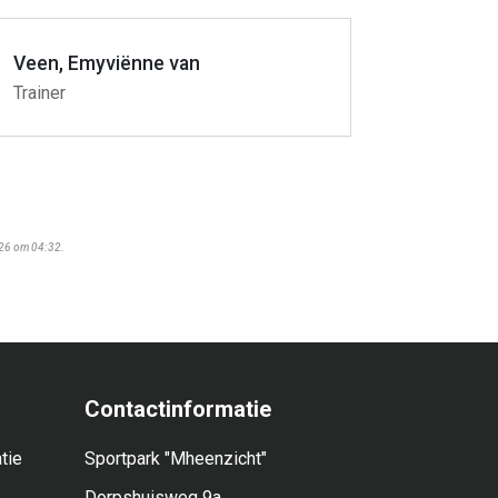
Veen, Emyviënne van
Trainer
026 om 04:32.
Contactinformatie
tie
Sportpark "Mheenzicht"
Dorpshuisweg 9a