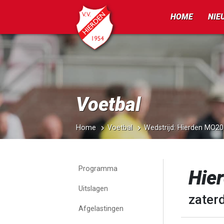
HOME
NIE
Voetbal
Home
Voetbal
Wedstrijd: Hierden MO2
Programma
Hie
Uitslagen
zater
Afgelastingen