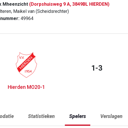
k Mheenzicht
(Dorpshuisweg 9 A, 3849BL HIERDEN)
lteren, Maikel van (Scheidsrechter)
dnummer:
49964
1-3
Hierden MO20-1
datie
Statistieken
Spelers
Verslagen