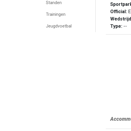
Standen
Sportpar
Official:
E
Trainingen
Wedstrij
Type:
--
Jeugdvoetbal
Accommo