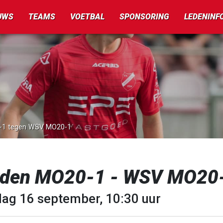
UWS
TEAMS
VOETBAL
SPONSORING
LEDENINF
0-1 tegen WSV MO20-1
rden MO20-1 - WSV MO20
dag 16 september, 10:30 uur