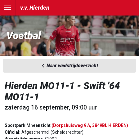
v.v. Hierden
Voetbal
Naar wedstrijdoverzicht
Hierden MO11-1 - Swift '64
MO11-1
zaterdag 16 september, 09:00 uur
Sportpark Mheenzicht
(Dorpshuisweg 9 A, 3849BL HIERDEN)
Official:
Afgeschermd, (Scheidsrechter)