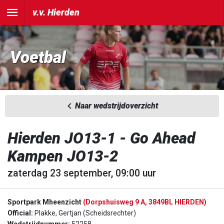
v.v. Hierden
Voetbal
Naar wedstrijdoverzicht
Hierden JO13-1 - Go Ahead
Kampen JO13-2
zaterdag 23 september, 09:00 uur
Sportpark Mheenzicht
(Dorpshuisweg 9 A, 3849BL HIERDEN)
Official:
Plakke, Gertjan (Scheidsrechter)