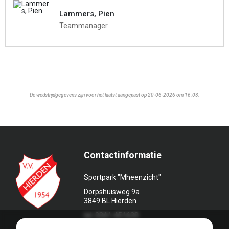
Lammers, Pien
Teammanager
De wedstrijdgegevens zijn voor het laatst aangepast op 20-06-2026 om 16:03.
Contactinformatie
Sportpark "Mheenzicht"
Dorpshuisweg 9a
3849 BL Hierden
tel. 0341-451639