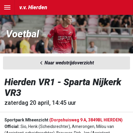
v.v. Hierden
Voetbal
Naar wedstrijdoverzicht
Hierden VR1 - Sparta Nijkerk
VR3
zaterdag 20 april, 14:45 uur
Sportpark Mheenzicht
(Dorpshuisweg 9 A, 3849BL HIERDEN)
Official:
Sio, Henk (Scheidsrechter), Amerongen, Milou van