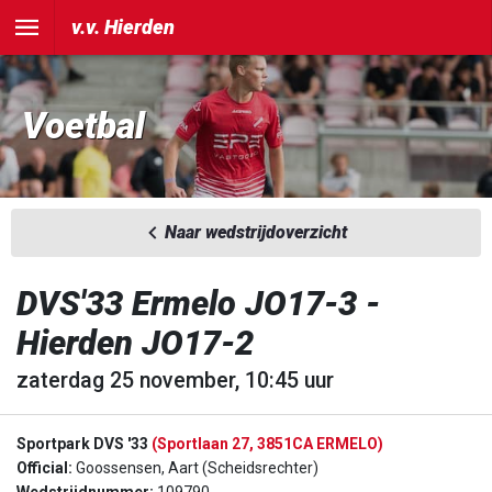
v.v. Hierden
Voetbal
Naar wedstrijdoverzicht
DVS'33 Ermelo JO17-3 -
Hierden JO17-2
zaterdag 25 november, 10:45 uur
Sportpark DVS '33
(Sportlaan 27, 3851CA ERMELO)
Official:
Goossensen, Aart (Scheidsrechter)