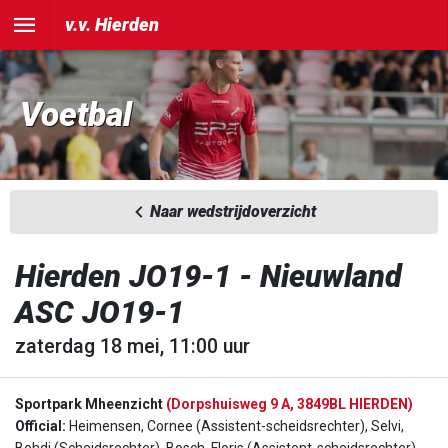
v.v. Hierden
Voetbal
Naar wedstrijdoverzicht
Hierden JO19-1 - Nieuwland
ASC JO19-1
zaterdag 18 mei, 11:00 uur
Sportpark Mheenzicht
(Dorpshuisweg 9 A, 3849BL HIERDEN)
Official:
Heimensen, Cornee (Assistent-scheidsrechter), Selvi,