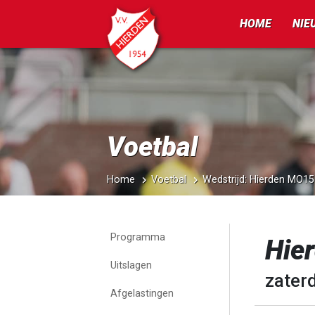
HOME
NIE
Voetbal
Home
Voetbal
Wedstrijd: Hierden MO1
Programma
Hie
Uitslagen
zaterd
Afgelastingen