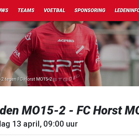
UWS
TEAMS
VOETBAL
SPONSORING
LEDENINF
5-2 tegen FC Horst MO15-2
rden MO15-2 - FC Horst M
ag 13 april, 09:00 uur