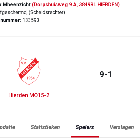
k Mheenzicht
(Dorpshuisweg 9 A, 3849BL HIERDEN)
fgeschermd, (Scheidsrechter)
dnummer:
133593
9-1
Hierden MO15-2
datie
Statistieken
Spelers
Verslagen