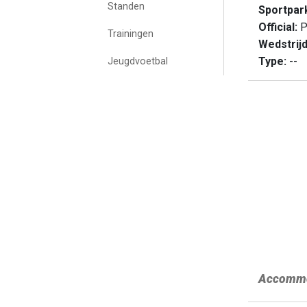
Standen
Sportpar
Official:
P
Trainingen
Wedstrij
Type:
--
Jeugdvoetbal
Accommo