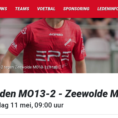
UWS
TEAMS
VOETBAL
SPONSORING
LEDENINF
-2 tegen Zeewolde MO13-1 (9-tal)
rden MO13-2 - Zeewolde M
dag 11 mei, 09:00 uur