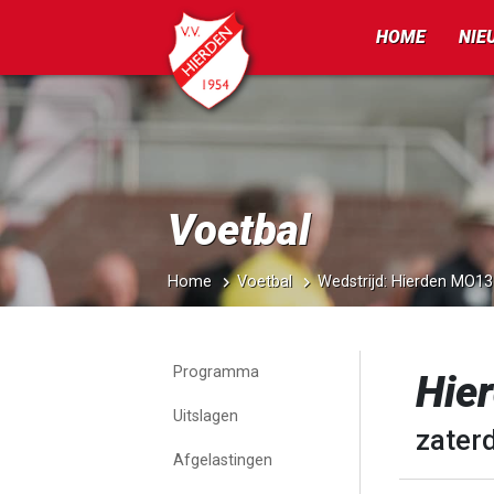
HOME
NIE
Voetbal
Home
Voetbal
Wedstrijd: Hierden MO13
Programma
Hie
Uitslagen
zater
Afgelastingen