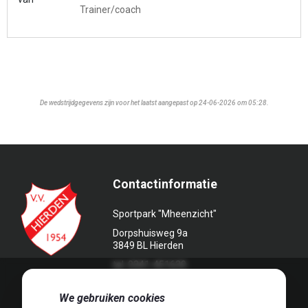
Trainer/coach
De wedstrijdgegevens zijn voor het laatst aangepast op 24-06-2026 om 05:28.
Contactinformatie
Sportpark "Mheenzicht"
Dorpshuisweg 9a
3849 BL Hierden
tel. 0341-451639
🍪
We gebruiken cookies