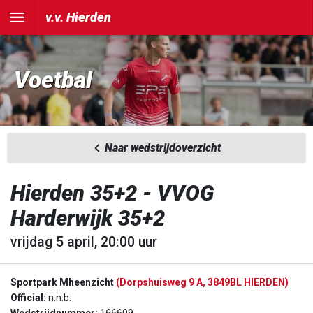
v.v. Hierden
Voetbal
Naar wedstrijdoverzicht
Hierden 35+2 - VVOG
Harderwijk 35+2
vrijdag 5 april, 20:00 uur
Sportpark Mheenzicht
(Dorpshuisweg 9 A, 3849BL HIERDEN)
Official:
n.n.b.